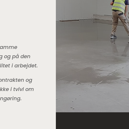
e samme
g og på den
tet i arbejdet.
 kontrakten og
kke i tvivl om
ngøring.