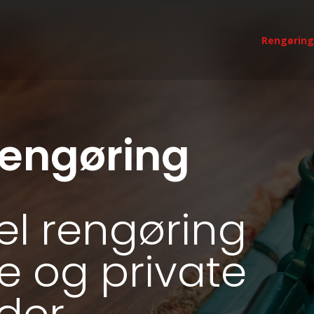
Rengøring
engøring
el rengøring
ige og private
der